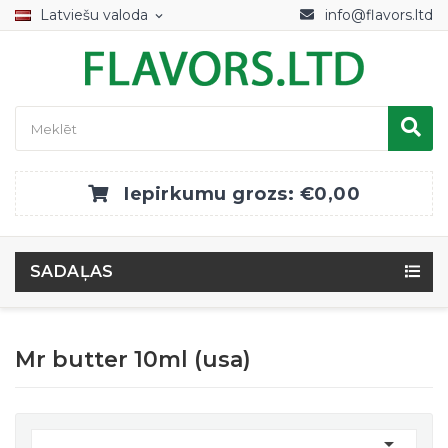
Latviešu valoda
info@flavors.ltd
expand_more
Iepirkumu grozs:
€0,00
SADAĻAS
Mr butter 10ml (usa)
