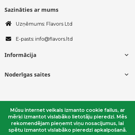
Sazināties ar mums
Uzņēmums: Flavors Ltd
E-pasts: info@flavors.ltd
Informācija
keyboard_arrow_down
Noderīgas saites
keyboard_arrow_down
Mūsu internet veikals izmanto cookie failus, ar
mērķi izmantot vislabāko lietotāju pieredzi. Mēs
© Copyright 2018 - 2020 flavors.ltd. Visas tiesības
rekomendējam pieņemt viņu nosacijumus, lai
aizsargātas.
spētu izmantot vislabāko pieredzi apkalpošanā.