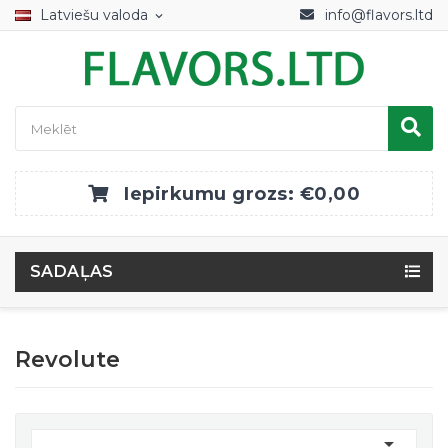
Latviešu valoda
info@flavors.ltd
expand_more
Iepirkumu grozs:
€0,00
SADAĻAS
Revolute
