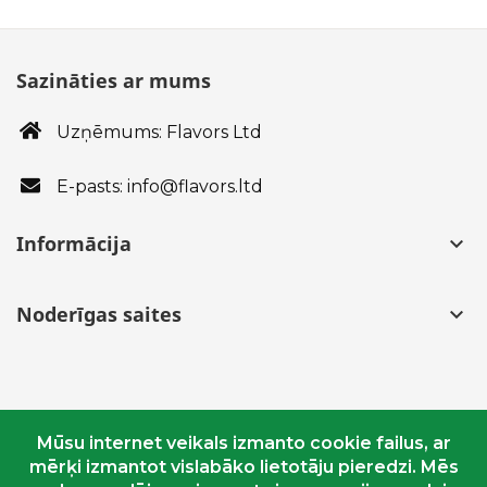
Sazināties ar mums
Uzņēmums: Flavors Ltd
E-pasts: info@flavors.ltd
Informācija
keyboard_arrow_down
Noderīgas saites
keyboard_arrow_down
Mūsu internet veikals izmanto cookie failus, ar
mērķi izmantot vislabāko lietotāju pieredzi. Mēs
© Copyright 2018 - 2020 flavors.ltd. Visas tiesības