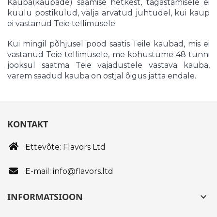
Kauba(kaupade) saamise hetkest, tagastamisele ei
kuulu postikulud, välja arvatud juhtudel, kui kaup
ei vastanud Teie tellimusele.
Kui mingil põhjusel pood saatis Teile kaubad, mis ei
vastanud Teie tellimusele, me kohustume 48 tunni
jooksul saatma Teie vajadustele vastava kauba,
varem saadud kauba on ostjal õigus jätta endale.
KONTAKT
Ettevõte: Flavors Ltd
E-mail: info@flavors.ltd
INFORMATSIOON
keyboard_arrow_down