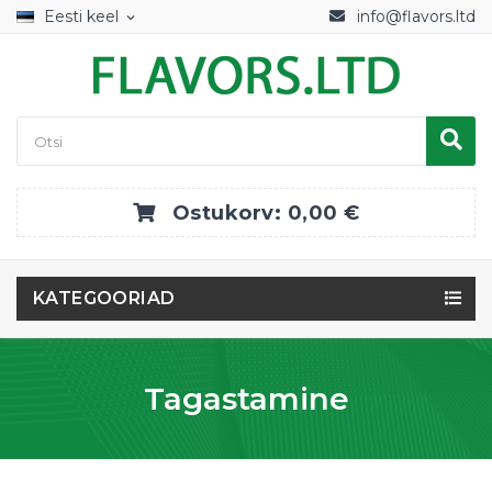
Eesti keel
info@flavors.ltd
expand_more
Ostukorv:
0,00 €
KATEGOORIAD
Tagastamine