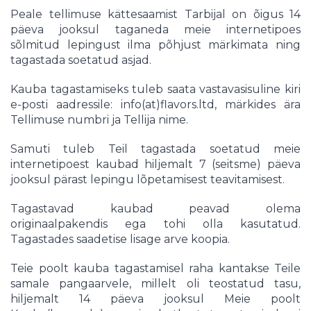
Peale tellimuse kättesaamist Tarbijal on õigus 14
päeva jooksul taganeda meie internetipoes
sõlmitud lepingust ilma põhjust märkimata ning
tagastada soetatud asjad.
Kauba tagastamiseks tuleb saata vastavasisuline kiri
e-posti aadressile: info(at)flavors.ltd, märkides ära
Tellimuse numbri ja Tellija nime.
Samuti tuleb Teil tagastada soetatud meie
internetipoest kaubad hiljemalt 7 (seitsme) päeva
jooksul pärast lepingu lõpetamisest teavitamisest.
Tagastavad kaubad peavad olema
originaalpakendis ega tohi olla kasutatud.
Tagastades saadetise lisage arve koopia.
Teie poolt kauba tagastamisel raha kantakse Teile
samale pangaarvele, millelt oli teostatud tasu,
hiljemalt 14 päeva jooksul Meie poolt